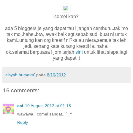
comel kan?
ada 5 bloggers je yang dapat tau ! jangan cemburu..tak mo
tak mo..hehe..btw, awak baik sgt sebab sudi buat ni untuk
kami..untung kan org kreatif ni?kalau niera,semua tak leh
jadi..senang kata kurang kreatif la..haha..
ok,selamat berpuasa ! jom terjah
sini
untuk lihat siapa lagi
yang dapat :)
aisyah humaira'
pada
8/10/2012
16 comments:
cci
10 August 2012 at 01:18
wawawa.. comel sangat.. ^_^
Reply