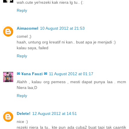
wah.cute ye!rezeki kak niera lg tu.. (:
Reply
Aimacomel
10 August 2012 at 21:53
comel ;)
haah, untung org kreatif ni kan.. buat apa je menjadi :)
kalau saya, failed
Reply
✉ ¥ana Fauzi ✉
11 August 2012 at 01:17
Alahh , kalau org pemess , mesti dapat punya laa . mcm
Niera laa;D
Reply
Delete!
12 August 2012 at 14:51
nice :)
rezeki niera la tu.. kte pun ada cuba2 buat tapi tak caantik