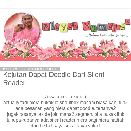
Friday, 10 August 2012
Kejutan Dapat Doodle Dari Silent
Reader
Assalamualaikum :)
actually tadi niera bukak la shoutbox macam biasa kan..tup2
ada pesanan yang niera dapat doodle..tertanya2
jugak,rasanya tak de join mana2 segmen..bila bukak link
tu,rupa-rupanya ada silent reader niera bagi niera hadiah
doodle la ! saya suka..saya suka !