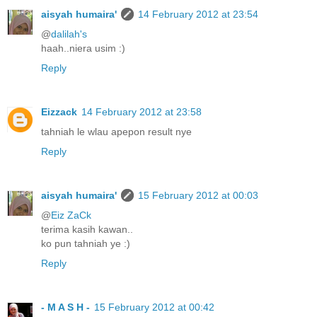
aisyah humaira'
14 February 2012 at 23:54
@
dalilah's
haah..niera usim :)
Reply
Eizzack
14 February 2012 at 23:58
tahniah le wlau apepon result nye
Reply
aisyah humaira'
15 February 2012 at 00:03
@
Eiz ZaCk
terima kasih kawan..
ko pun tahniah ye :)
Reply
- M A S H -
15 February 2012 at 00:42