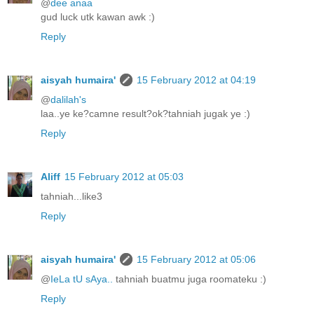
@
dee anaa
gud luck utk kawan awk :)
Reply
aisyah humaira'
15 February 2012 at 04:19
@
dalilah's
laa..ye ke?camne result?ok?tahniah jugak ye :)
Reply
Aliff
15 February 2012 at 05:03
tahniah...like3
Reply
aisyah humaira'
15 February 2012 at 05:06
@
IeLa tU sAya..
tahniah buatmu juga roomateku :)
Reply