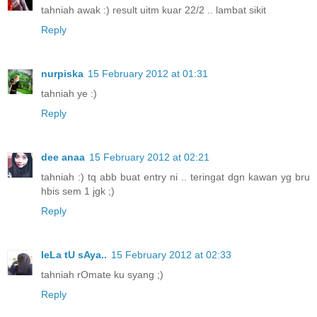
tahniah awak :) result uitm kuar 22/2 .. lambat sikit
Reply
nurpiska
15 February 2012 at 01:31
tahniah ye :)
Reply
dee anaa
15 February 2012 at 02:21
tahniah :) tq abb buat entry ni .. teringat dgn kawan yg bru
hbis sem 1 jgk ;)
Reply
IeLa tU sAya..
15 February 2012 at 02:33
tahniah rOmate ku syang ;)
Reply